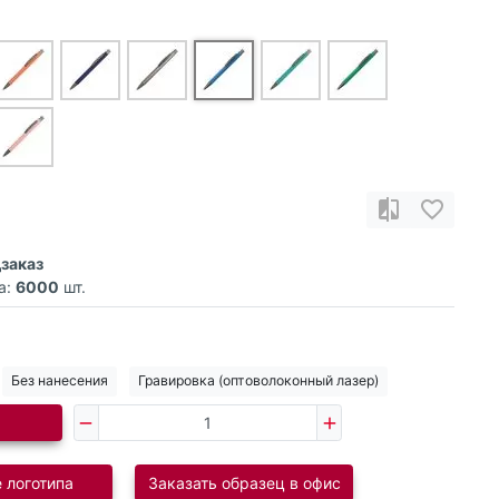
заказ
а:
6000
шт.
Без нанесения
Гравировка (оптоволоконный лазер)
 логотипа
Заказать образец в офис