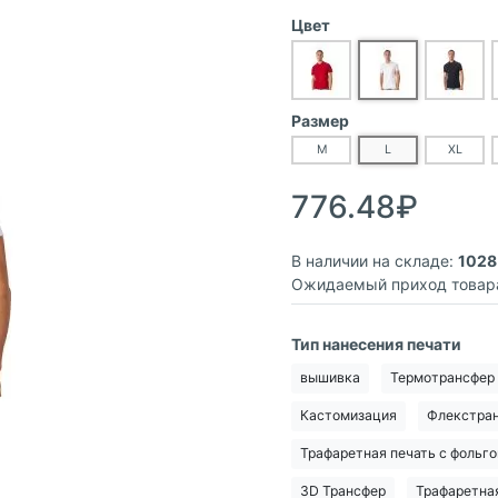
Цвет
Размер
M
L
XL
776.48₽
В наличии на складе:
1028
Ожидаемый приход товар
Тип нанесения печати
вышивка
Термотрансфер
Кастомизация
Флекстра
Трафаретная печать с фольго
3D Трансфер
Трафаретная