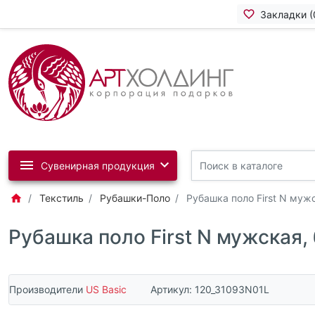
Закладки (
Сувенирная продукция
Текстиль
Рубашки-Поло
Рубашка поло First N муж
Рубашка поло First N мужская,
Производители
US Basic
Артикул:
120_31093N01L