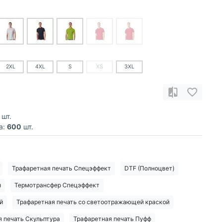
2XL
4XL
S
XS
3XL
шт.
а:
600
шт.
Трафаретная печать Спецэффект
DTF (Полноцвет)
н
Термотрансфер Спецэффект
й
Трафаретная печать со светоотражающей краской
 печать Скульптура
Трафаретная печать Пуфф