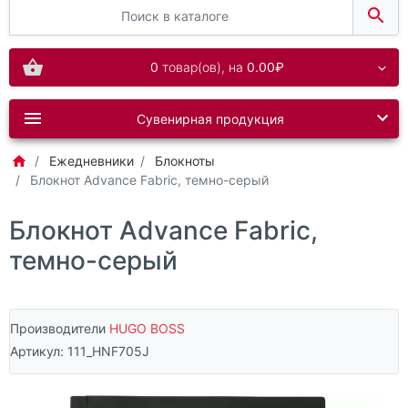
0
товар(ов),
на
0.00₽
Сувенирная продукция
Ежедневники
Блокноты
Блокнот Advance Fabric, темно-серый
Блокнот Advance Fabric,
темно-серый
Производители
HUGO BOSS
Артикул:
111_HNF705J