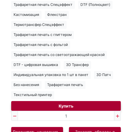
Трафаретная печать Спецэффект
DTF (Полноцвет)
Кастомизация
Флекстран
Термотрансфер Спецэффект
Трафаретная печать с глиттером
Трафаретная печать с фольгой
Трафаретная печать со светоотражающей краской
DTF - цифровая вышивка
3D Трансфер
Индивидуальная упаковка по 1 шт в пакет
3D Патч
Без нанесения
Трафаретная печать
Текстильный принтер
Купить
Рассчитать нанесение логотипа
Заказать образец в