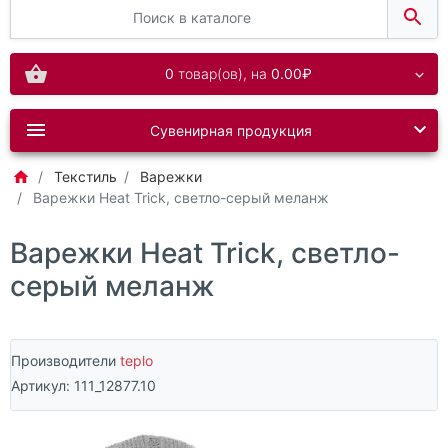
0
товар(ов),
на
0.00₽
Сувенирная продукция
Текстиль
Варежки
Варежки Heat Trick, светло-серый меланж
Варежки Heat Trick, светло-
серый меланж
Производители
teplo
Артикул:
111_12877.10