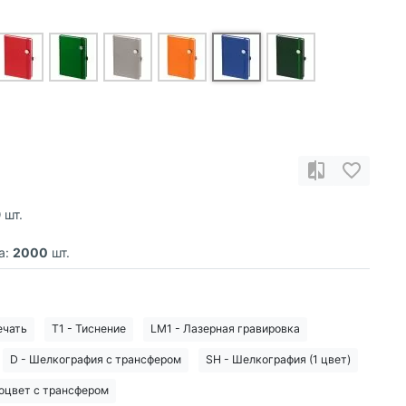
9
шт.
а:
2000
шт.
ечать
T1 - Тиснение
LM1 - Лазерная гравировка
D - Шелкография с трансфером
SH - Шелкография (1 цвет)
оцвет с трансфером