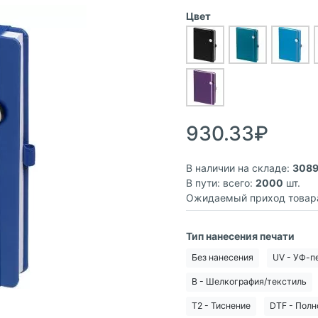
Цвет
930.33₽
В наличии на складе:
308
В пути: всего:
2000
шт.
Ожидаемый приход товар
Тип нанесения печати
Без нанесения
UV - УФ-п
B - Шелкография/текстиль
T2 - Тиснение
DTF - Полн