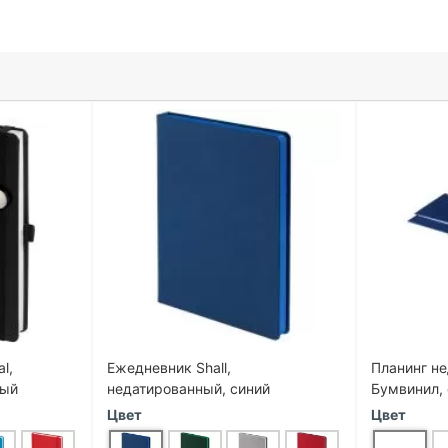
l,
Ежедневник Shall,
Планинг н
ный
недатированный, синий
Бумвинил,
Цвет
Цвет