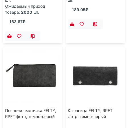
шт.
шт.
Ожидаемый приход
189.05₽
товара:
2000
шт.
163.67₽
Пенал-косметичка FELTY,
Ключница FELTY, RPET
RPET фетр, темно-серый
фетр, темно-серый