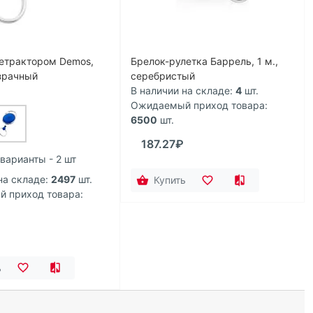
ретрактором Demos,
Брелок-рулетка Баррель, 1 м.,
зрачный
серебристый
В наличии на складе:
4
шт.
Ожидаемый приход товара:
6500
шт.
187.27₽
 варианты - 2 шт
на складе:
2497
шт.
Купить
 приход товара:
ь