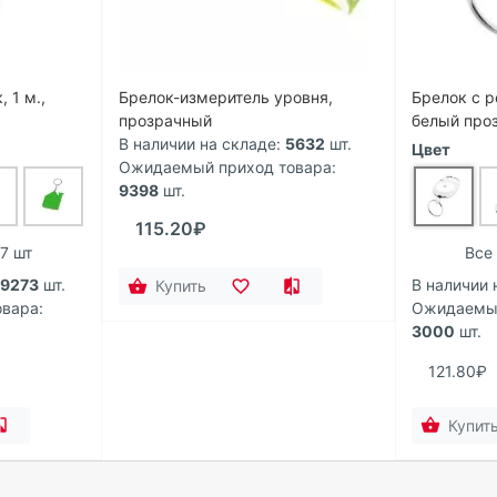
 1 м.,
Брелок-измеритель уровня,
Брелок с 
прозрачный
белый про
В наличии на складе:
5632
шт.
Цвет
Ожидаемый приход товара:
9398
шт.
115.20₽
7 шт
Все
19273
шт.
В наличии 
Купить
вара:
Ожидаемый
3000
шт.
121.80₽
Купит